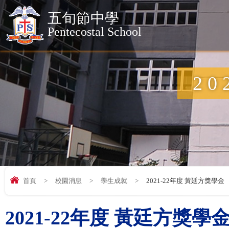
五旬節中學
Pentecostal School
2
首頁
>
校園消息
>
學生成就
>
2021-22年度 黃廷方獎學金
2021-22年度 黃廷方獎學