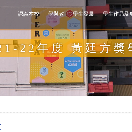
認識本校
學與教
學生發展
學生作品及
021-22年度 黃廷方
金