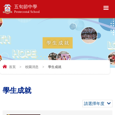
五旬節中學
Pentecostal School
學生成就
首頁
>
校園消息
>
學生成就
學生成就
請選擇年度