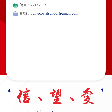
傳真：27142854
電郵：
pentecostalschool@gmail.com