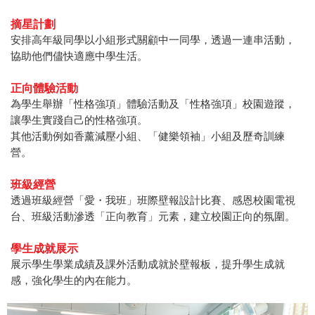
摘星計劃
安排高年級同學以小組形式關顧中一同學，透過一連串活動，
協助他們儘快適應中學生活。
正向體驗活動
為學生舉辦「性格強項」體驗活動及「性格強項」校園遊蹤，
讓學生實踐自己的性格強項。
其他活動例如香薰減壓小組、「健樂領袖」小組及歷奇訓練
營。
班級經營
透過班級經營「愛・我班」班際壁報設計比賽、感恩校園電視
台、班級活動滲透「正向教育」元素，建立校園正向的氛圍。
學生成就展示
展示學生學業成績及課外活動成就於壁報板，提升學生成就
感，強化學生的內在能力。