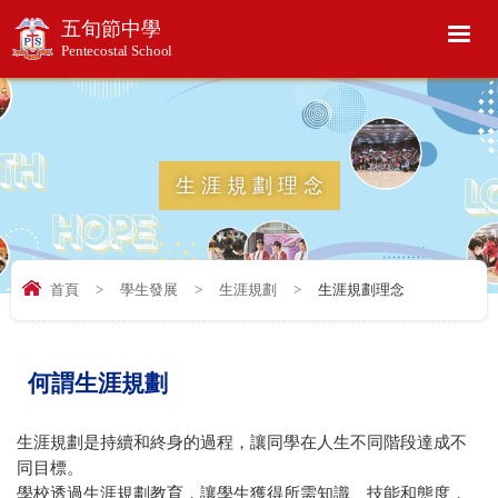
五旬節中學
Pentecostal School
生涯規劃理念
首頁
>
學生發展
>
生涯規劃
>
生涯規劃理念
何謂生涯規劃
生涯規劃是持續和終身的過程，讓同學在人生不同階段達成不
同目標。
學校透過生涯規劃教育，讓學生獲得所需知識、技能和態度，