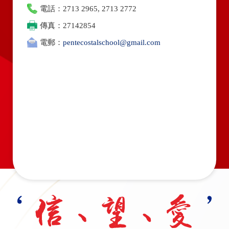
電話：2713 2965, 2713 2772
傳真：27142854
電郵：
pentecostalschool@gmail.com