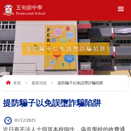
五旬節中學
Pentecostal School
提防騙子以免誤墮詐騙陷阱
首頁
>
最新消息
>
提防騙子以免誤墮詐騙陷阱
提防騙子以免誤墮詐騙陷阱
01/12/2025
近日有不法人士假冒本校師生，偽造學校的收費通