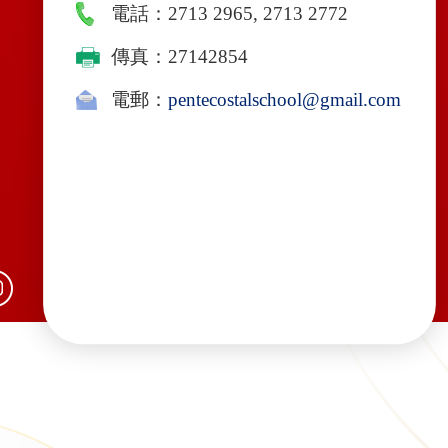
電話：2713 2965, 2713 2772
傳真：27142854
電郵：
pentecostalschool@gmail.com